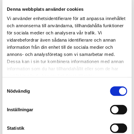
Denna webbplats använder cookies
Vi använder enhetsidentifierare för att anpassa innehållet
och annonserna till användarna, tillhandahålla funktioner
för sociala medier och analysera vår trafik. Vi
vidarebefordrar även sådana identifierare och annan
information från din enhet till de sociala medier och
annons- och analysföretag som vi samarbetar med.
Dessa kan i sin tur kombinera informationen med annan
information som du har tillhandahållit eller som de har
samlat in när du har använt deras tjänster.
PORTUGISISK STORGATSTEN -
Samtyckesval
Nödvändig
LIGHT GREY. 20 X 10 X 6 CM.
BLÄSTRAD / TUMLAD
Inställningar
Statistik
Light grey granit