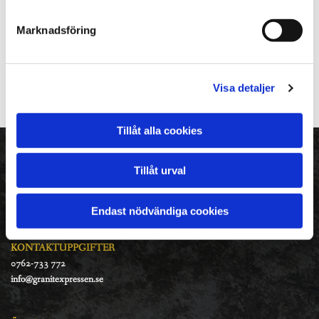
20 x 10 x 6 cm - 680 kr
Marknadsföring
Blästrad top sida, övriga sidor råkilade. Tumlad
OBS: endast ca 5 m2 kvar i lager
Visa detaljer
Tillåt alla cookies
ADRESS
Tillåt urval
GranitExpressen AB
Lommarpsvägen 16
288 34 Vinslöv
Endast nödvändiga cookies
KONTAKTUPPGIFTER
0762-733 772
info@granitexpressen.se