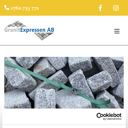
0762-733 772
