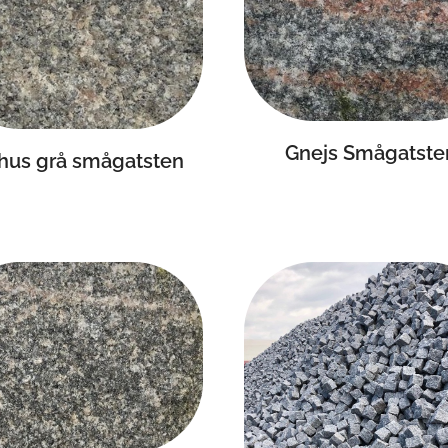
Gnejs Smågatste
hus grå smågatsten