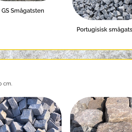
GS Smågatsten
Portugisisk smågat
20 cm.