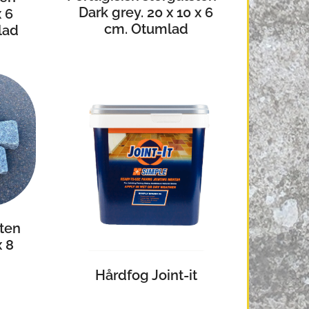
Dark grey. 20 x 10 x 6
x 6
cm. Otumlad
lad
sten
x 8
Hårdfog Joint-it