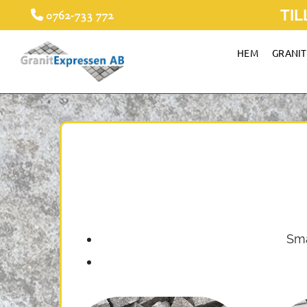
TIL
0762-733 772

HEM
GRANI
Små