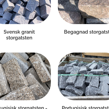
Svensk granit
Begagnad storgats
storgatsten
Portugisisk storgatst
tugisisk storgatsten -