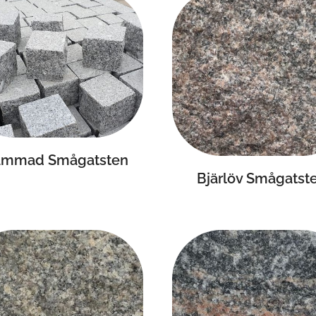
ammad Smågatsten
Bjärlöv Smågatst