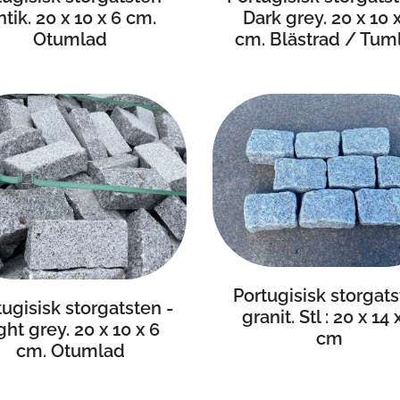
Dark grey. 20 x 10 
tik. 20 x 10 x 6 cm.
cm. Blästrad / Tum
Otumlad
Portugisisk storgat
tugisisk storgatsten -
granit. Stl : 20 x 14 
ght grey. 20 x 10 x 6
cm
cm. Otumlad