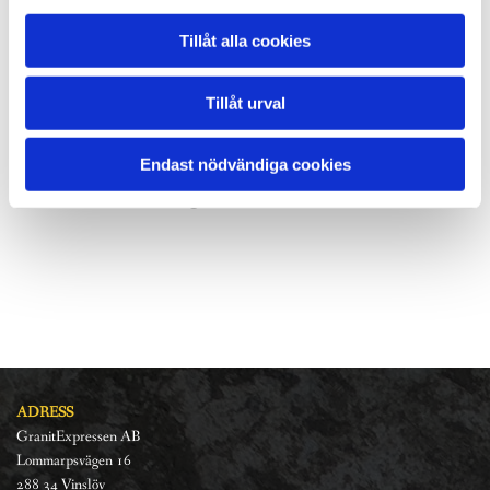
trappblock 140 cm - 1.750 kr
Tillåt alla cookies
trappblock 150 cm - 1.875 kr
trappblock 160 cm - 2.000 kr
Tillåt urval
trappblock 180 cm - 2.250 kr
trappblock 200 cm - 2.500 kr
Endast nödvändiga cookies
Kontakta oss för lager status och för en offert.
ADRESS
GranitExpressen AB
Lommarpsvägen 16
288 34 Vinslöv