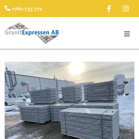
0762-733 772
