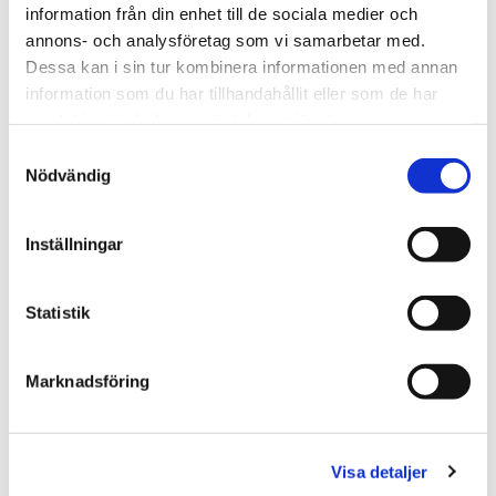
information från din enhet till de sociala medier och
annons- och analysföretag som vi samarbetar med.
Dessa kan i sin tur kombinera informationen med annan
information som du har tillhandahållit eller som de har
samlat in när du har använt deras tjänster.
Samtyckesval
TRAPPBLOCK PORTUGISISK GRÅ
Nödvändig
GRANIT
Inställningar
Statistik
Trappblock portugisisk granit.
Flammad top sida, råhuggen framsida.
Marknadsföring
Flammade korta sidor.
Bredd 35 cm x höjd 15 cm
trappblock 100 cm - 1.249 kr
Visa detaljer
trappblock 120 cm - 1.500 kr